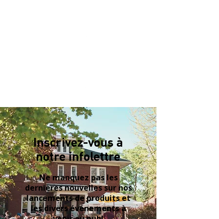
Inscrivez-vous à
notre infolettre
Ne manquez pas les
dernières nouvelles sur nos
lancements de produits et
les divers événements à
venir au pub!